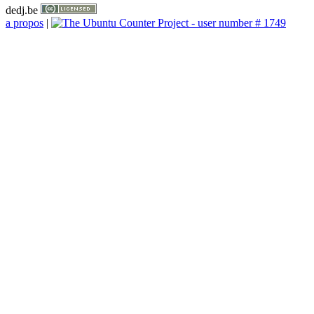
dedj.be
a propos
|