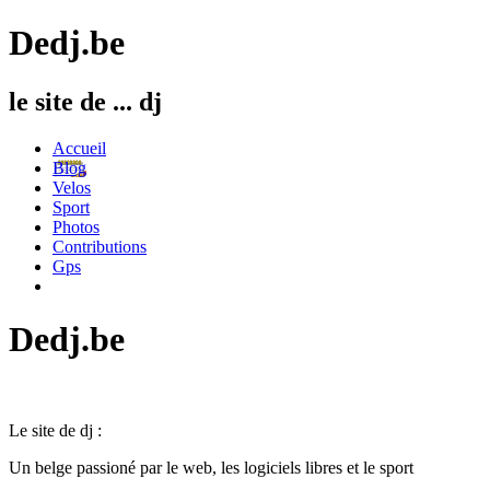
Dedj.be
le site de ... dj
Accueil
Blog
Velos
Sport
Photos
Contributions
Gps
Dedj.be
Le site de dj :
Un belge passioné par le web, les logiciels libres et le sport